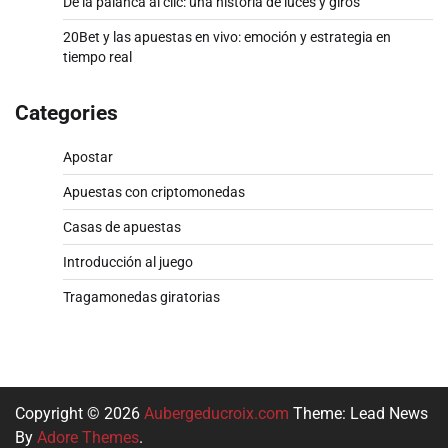
De la palanca al clic: una historia de luces y giros
20Bet y las apuestas en vivo: emoción y estrategia en
tiempo real
Categories
Apostar
Apuestas con criptomonedas
Casas de apuestas
Introducción al juego
Tragamonedas giratorias
Copyright © 2026
Aubergeducroix.com
Theme: Lead News
By
Adore Themes
.