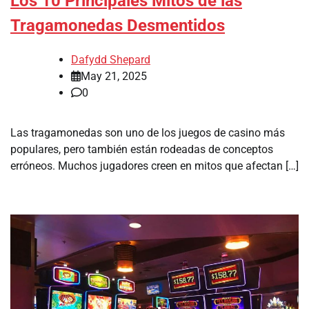
Los 10 Principales Mitos de las
Tragamonedas Desmentidos
Dafydd Shepard
May 21, 2025
0
Las tragamonedas son uno de los juegos de casino más
populares, pero también están rodeadas de conceptos
erróneos. Muchos jugadores creen en mitos que afectan […]