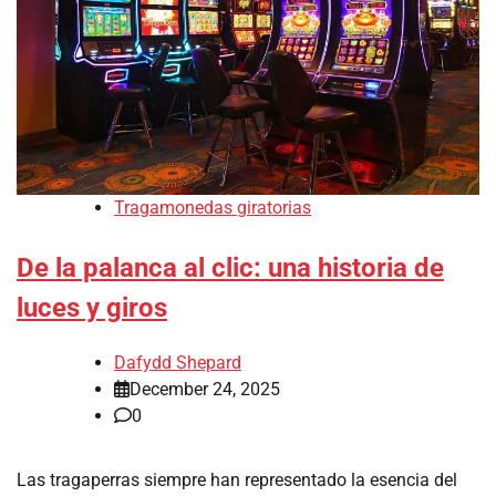
Tragamonedas giratorias
De la palanca al clic: una historia de
luces y giros
Dafydd Shepard
December 24, 2025
0
Las tragaperras siempre han representado la esencia del