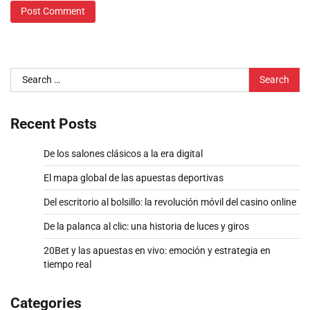
Search
for:
Recent Posts
De los salones clásicos a la era digital
El mapa global de las apuestas deportivas
Del escritorio al bolsillo: la revolución móvil del casino online
De la palanca al clic: una historia de luces y giros
20Bet y las apuestas en vivo: emoción y estrategia en
tiempo real
Categories