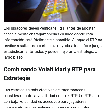
Los jugadores deben verificar el RTP antes de apostar,
especialmente en tragamonedas en línea donde esta
información está fácilmente disponible. Aunque el RTP no
predice resultados a corto plazo, ayuda a identificar juegos
estadísticamente justos y puede mejorar la estrategia a
largo plazo.
Combinando Volatilidad y RTP para
Estrategia
Las estrategias más efectivas de tragamonedas
consideran tanto la volatilidad como el RTP. Un RTP alto
con baja volatilidad es adecuado para jugadores
conservadores que prefieren ganancias constantes,