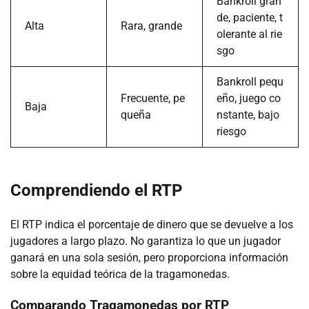
Bankroll gran
de, paciente, t
Alta
Rara, grande
olerante al rie
sgo
Bankroll pequ
Frecuente, pe
eño, juego co
Baja
queña
nstante, bajo
riesgo
Comprendiendo el RTP
El RTP indica el porcentaje de dinero que se devuelve a los
jugadores a largo plazo. No garantiza lo que un jugador
ganará en una sola sesión, pero proporciona información
sobre la equidad teórica de la tragamonedas.
Comparando Tragamonedas por RTP