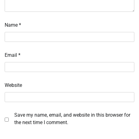
Name
*
Email
*
Website
Save my name, email, and website in this browser for
the next time I comment.