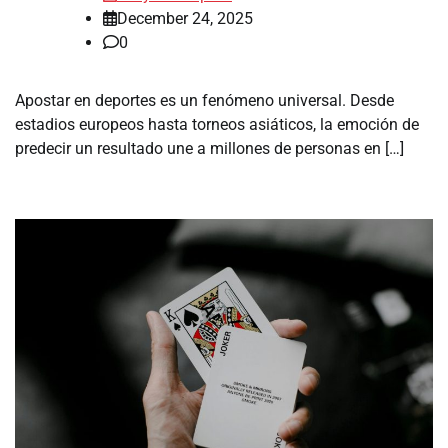
December 24, 2025
0
Apostar en deportes es un fenómeno universal. Desde
estadios europeos hasta torneos asiáticos, la emoción de
predecir un resultado une a millones de personas en […]