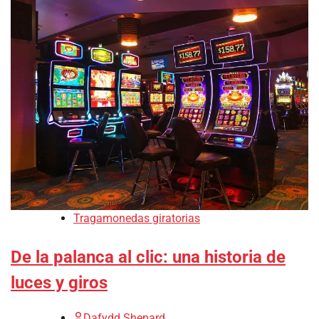
Tragamonedas giratorias
De la palanca al clic: una historia de
luces y giros
Dafydd Shepard