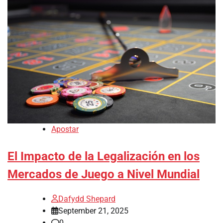
Apostar
El Impacto de la Legalización en los
Mercados de Juego a Nivel Mundial
Dafydd Shepard
September 21, 2025
0