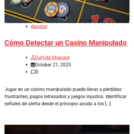
Apostar
Cómo Detectar un Casino Manipulado
Dafydd Shepard
October 21, 2025
0
Jugar en un casino manipulado puede llevar a pérdidas
frustrantes, pagos retrasados y juegos injustos. Identificar
señales de alerta desde el principio ayuda a los […]