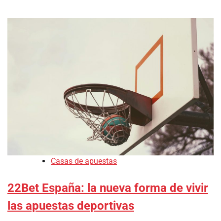
Casas de apuestas
22Bet España: la nueva forma de vivir
las apuestas deportivas