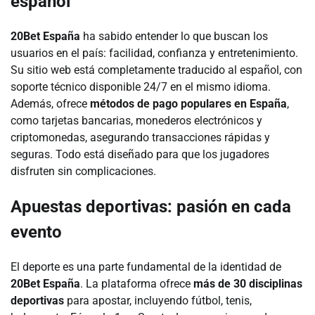
español
20Bet España
ha sabido entender lo que buscan los
usuarios en el país: facilidad, confianza y entretenimiento.
Su sitio web está completamente traducido al español, con
soporte técnico disponible 24/7 en el mismo idioma.
Además, ofrece
métodos de pago populares en España
,
como tarjetas bancarias, monederos electrónicos y
criptomonedas, asegurando transacciones rápidas y
seguras. Todo está diseñado para que los jugadores
disfruten sin complicaciones.
Apuestas deportivas: pasión en cada
evento
El deporte es una parte fundamental de la identidad de
20Bet España
. La plataforma ofrece
más de 30 disciplinas
deportivas
para apostar, incluyendo fútbol, tenis,