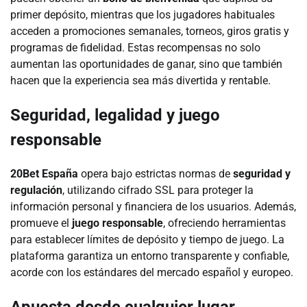
primer depósito, mientras que los jugadores habituales
acceden a promociones semanales, torneos, giros gratis y
programas de fidelidad. Estas recompensas no solo
aumentan las oportunidades de ganar, sino que también
hacen que la experiencia sea más divertida y rentable.
Seguridad, legalidad y juego
responsable
20Bet España
opera bajo estrictas normas de
seguridad y
regulación
, utilizando cifrado SSL para proteger la
información personal y financiera de los usuarios. Además,
promueve el
juego responsable
, ofreciendo herramientas
para establecer límites de depósito y tiempo de juego. La
plataforma garantiza un entorno transparente y confiable,
acorde con los estándares del mercado español y europeo.