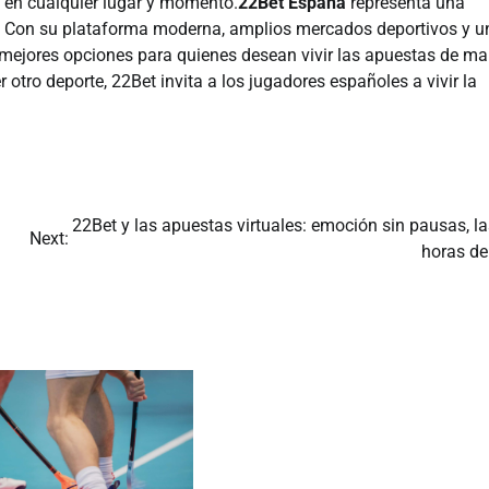
s en cualquier lugar y momento.
22Bet España
representa una
a. Con su plataforma moderna, amplios mercados deportivos y u
 mejores opciones para quienes desean vivir las apuestas de m
 otro deporte, 22Bet invita a los jugadores españoles a vivir la
22Bet y las apuestas virtuales: emoción sin pausas, l
Next:
horas de