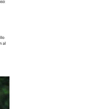
uso
llo
n al